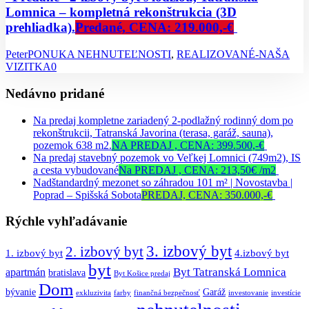
Lomnica – kompletná rekonštrukcia (3D
prehliadka).
Predané, CENA: 219.000,-€
Peter
PONUKA NEHNUTEĽNOSTI
,
REALIZOVANÉ-NAŠA
VIZITKA
0
Nedávno pridané
Na predaj kompletne zariadený 2-podlažný rodinný dom po
rekonštrukcii, Tatranská Javorina (terasa, garáž, sauna),
pozemok 638 m2.
NA PREDAJ , CENA: 399.500,-€
Na predaj stavebný pozemok vo Veľkej Lomnici (749m2), IS
a cesta vybudované
Na PREDAJ , CENA: 213,50€ /m2
Nadštandardný mezonet so záhradou 101 m² | Novostavba |
Poprad – Spišská Sobota
PREDAJ, CENA: 350.000,-€
Rýchle vyhľadávanie
3. izbový byt
2. izbový byt
1. izbový byt
4.izbový byt
byt
Byt Tatranská Lomnica
apartmán
bratislava
Byt Košice predaj
Dom
bývanie
Garáž
exkluzivita
farby
finančná bezpečnosť
investovanie
investície