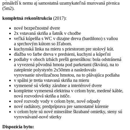
prináleží k nemu aj samostatná uzamykateľná murovaná pivnica
(5m2).
kompletná rekonštrukcia
(2017):
nové bezpečnostné dvere
2x vstavaná skriňa a šatník v chodbe
veľká kúpelňa s WC v dizajne dreva (bardilono) s vaňou
a sprchovým kútom so žľabom.
kuchynská linka na mieru s priestorom pre stolový kút.
dlažba vo farbe dreva v predsieni, kuchyni a kúpeľni
podlahy v oboch izbách prešli generálkou: bola odstránená
a vyvezená pôvodná hmota pod parketami (škvára), na to
zateplenie polystyrén 2x50mm a nasledovalo
vyrovnanie nivelizačnou hmotou, na to plávajúca podlaha
v spálni je tretia vstavaná skriňa na mieru
vymenené sú všetky zárubne a interiérové dvere
kompletne vymenená elektrina v celom byte, medené káble,
nová rozvodová skriňa a ističe.
nové rozvody vody v celom byte, nové odpady
nové radiátory, predpríprava pre samostatné kúrenie
v celom byte sú nové minerálne škrabané omietky, steny sú
vyrovnávané-nové stierky
Dispozícia bytu: