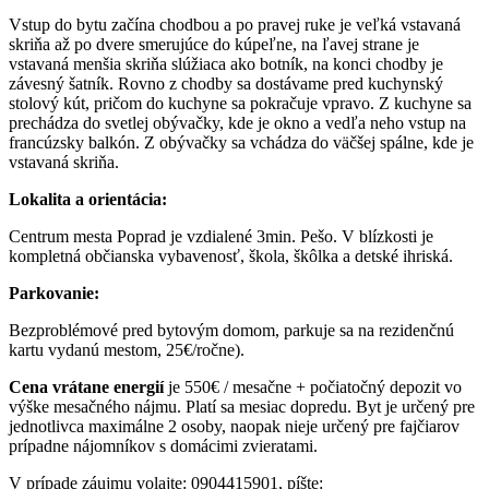
Vstup do bytu začína chodbou a po pravej ruke je veľká vstavaná
skriňa až po dvere smerujúce do kúpeľne, na ľavej strane je
vstavaná menšia skriňa slúžiaca ako botník, na konci chodby je
závesný šatník. Rovno z chodby sa dostávame pred kuchynský
stolový kút, pričom do kuchyne sa pokračuje vpravo. Z kuchyne sa
prechádza do svetlej obývačky, kde je okno a vedľa neho vstup na
francúzsky balkón. Z obývačky sa vchádza do väčšej spálne, kde je
vstavaná skriňa.
Lokalita a orientácia:
Centrum mesta Poprad je vzdialené 3min. Pešo. V blízkosti je
kompletná občianska vybavenosť, škola, škôlka a detské ihriská.
Parkovanie:
Bezproblémové pred bytovým domom, parkuje sa na rezidenčnú
kartu vydanú mestom, 25€/ročne).
Cena vrátane energií
je 550€ / mesačne + počiatočný depozit vo
výške mesačného nájmu. Platí sa mesiac dopredu. Byt je určený pre
jednotlivca maximálne 2 osoby, naopak nieje určený pre fajčiarov
prípadne nájomníkov s domácimi zvieratami.
V prípade záujmu volajte: 0904415901, píšte: