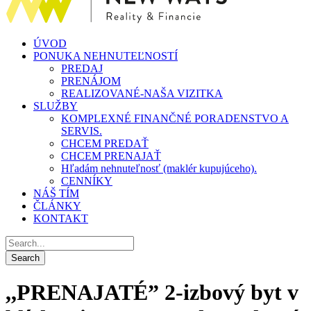
ÚVOD
PONUKA NEHNUTEĽNOSTÍ
PREDAJ
PRENÁJOM
REALIZOVANÉ-NAŠA VIZITKA
SLUŽBY
KOMPLEXNÉ FINANČNÉ PORADENSTVO A
SERVIS.
CHCEM PREDAŤ
CHCEM PRENAJAŤ
Hľadám nehnuteľnosť (maklér kupujúceho).
CENNÍKY
NÁŠ TÍM
ČLÁNKY
KONTAKT
,,PRENAJATÉ” 2-izbový byt v