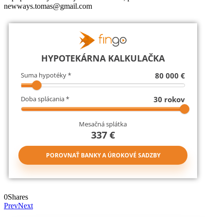
newways.tomas@gmail.com
0
Shares
Prev
Next