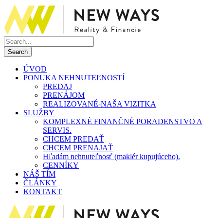
ÚVOD
PONUKA NEHNUTEĽNOSTÍ
PREDAJ
PRENÁJOM
REALIZOVANÉ-NAŠA VIZITKA
SLUŽBY
KOMPLEXNÉ FINANČNÉ PORADENSTVO A
SERVIS.
CHCEM PREDAŤ
CHCEM PRENAJAŤ
Hľadám nehnuteľnosť (maklér kupujúceho).
CENNÍKY
NÁŠ TÍM
ČLÁNKY
KONTAKT