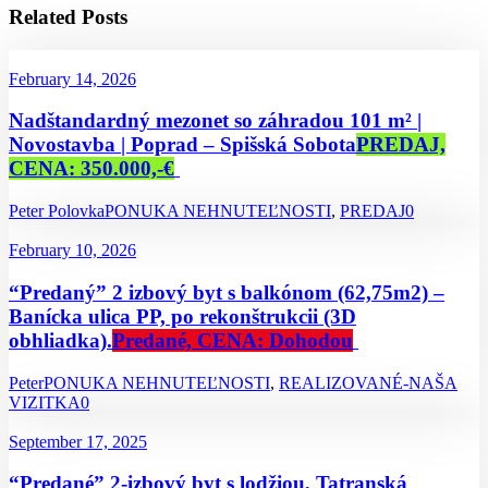
Related Posts
February 14, 2026
Nadštandardný mezonet so záhradou 101 m² |
Novostavba | Poprad – Spišská Sobota
PREDAJ,
CENA: 350.000,-€
Peter Polovka
PONUKA NEHNUTEĽNOSTI
,
PREDAJ
0
February 10, 2026
“Predaný” 2 izbový byt s balkónom (62,75m2) –
Banícka ulica PP, po rekonštrukcii (3D
obhliadka).
Predané, CENA: Dohodou
Peter
PONUKA NEHNUTEĽNOSTI
,
REALIZOVANÉ-NAŠA
VIZITKA
0
September 17, 2025
“Predané” 2-izbový byt s lodžiou, Tatranská