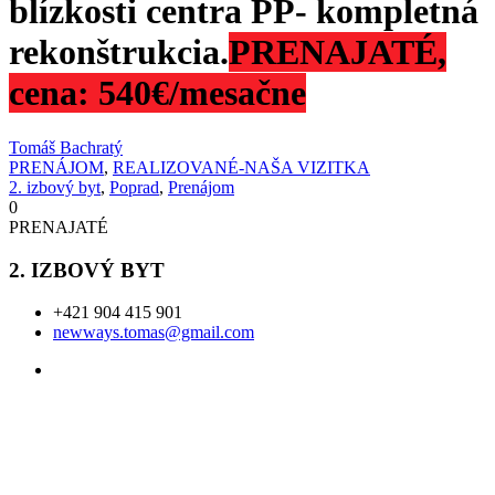
blízkosti centra PP- kompletná
rekonštrukcia.
PRENAJATÉ,
cena: 540€/mesačne
Tomáš Bachratý
PRENÁJOM
,
REALIZOVANÉ-NAŠA VIZITKA
2. izbový byt
,
Poprad
,
Prenájom
0
PRENAJATÉ
2. IZBOVÝ BYT
+421 904 415 901
newways.tomas@gmail.com