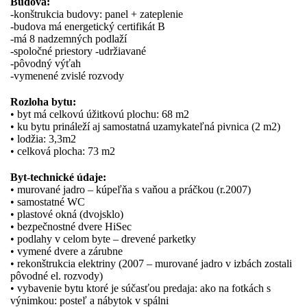
Budova:
-konštrukcia budovy: panel + zateplenie
-budova má energetický certifikát B
-má 8 nadzemných podlaží
-spoločné priestory -udržiavané
-pôvodný výťah
-vymenené zvislé rozvody
Rozloha bytu:
• byt má celkovú úžitkovú plochu: 68 m2
• ku bytu prináleží aj samostatná uzamykateľná pivnica (2 m2)
• lodžia: 3,3m2
• celková plocha: 73 m2
Byt-technické údaje:
• murované jadro – kúpeľňa s vaňou a práčkou (r.2007)
• samostatné WC
• plastové okná (dvojsklo)
• bezpečnostné dvere HiSec
• podlahy v celom byte – drevené parketky
• vymené dvere a zárubne
• rekonštrukcia elektriny (2007 – murované jadro v izbách zostali
pôvodné el. rozvody)
• vybavenie bytu ktoré je súčasťou predaja: ako na fotkách s
výnimkou: posteľ a nábytok v spálni