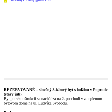
newways.office@gmail.com
REZERVOVANÉ – slnečný 3-izbový byt s lodžiou v Poprade
(starý juh).
Byt po rekonštrukcii sa nachádza na 2. poschodí v zateplenom
bytovom dome na ul. Ludvíka Svobodu.