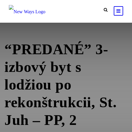
PREDANÉ, CENA: 129.950,-€
“PREDANÉ” 3-
izbový byt s
lodžiou po
rekonštrukcii, St.
Juh – PP, 2