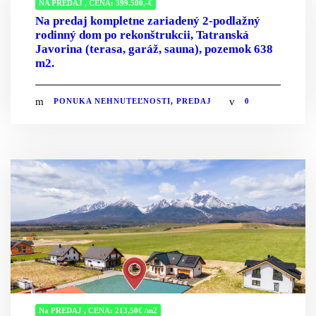
NA PREDAJ , CENA: 399.500,-€
Na predaj kompletne zariadený 2-podlažný
rodinný dom po rekonštrukcii, Tatranská
Javorina (terasa, garáž, sauna), pozemok 638
m2.
PONUKA NEHNUTEĽNOSTI
,
PREDAJ
0
Na PREDAJ , CENA: 213,50€ /m2