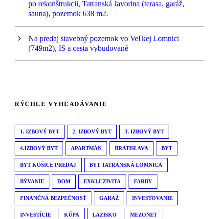
po rekonštrukcii, Tatranská Javorina (terasa, garáž,
sauna), pozemok 638 m2.
Na predaj stavebný pozemok vo Veľkej Lomnici
(749m2), IS a cesta vybudované
RÝCHLE VYHĽADÁVANIE
1. IZBOVÝ BYT
2. IZBOVÝ BYT
3. IZBOVÝ BYT
4.IZBOVÝ BYT
APARTMÁN
BRATISLAVA
BYT
BYT KOŠICE PREDAJ
BYT TATRANSKÁ LOMNICA
BÝVANIE
DOM
EXKLUZIVITA
FARBY
FINANČNÁ BEZPEČNOSŤ
GARÁŽ
INVESTOVANIE
INVESTÍCIE
KÚPA
LAZISKO
MEZONET