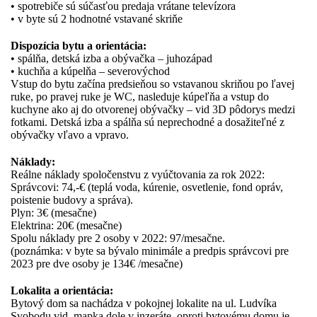
• spotrebiče sú súčasťou predaja vrátane televízora
• v byte sú 2 hodnotné vstavané skriňe
Dispozícia bytu a orientácia:
• spálňa, detská izba a obývačka – juhozápad
• kuchňa a kúpelňa – severovýchod
Vstup do bytu začína predsieňou so vstavanou skriňou po ľavej
ruke, po pravej ruke je WC, nasleduje kúpeľňa a vstup do
kuchyne ako aj do otvorenej obývačky – vid 3D pôdorys medzi
fotkami. Detská izba a spálňa sú neprechodné a dosažiteľné z
obývačky vľavo a vpravo.
Náklady:
Reálne náklady spoločenstvu z vyúčtovania za rok 2022:
Správcovi: 74,-€ (teplá voda, kúrenie, osvetlenie, fond opráv,
poistenie budovy a správa).
Plyn: 3€ (mesačne)
Elektrina: 20€ (mesačne)
Spolu náklady pre 2 osoby v 2022: 97/mesačne.
(poznámka: v byte sa bývalo minimále a predpis správcovi pre
2023 pre dve osoby je 134€ /mesačne)
Lokalita a orientácia:
Bytový dom sa nachádza v pokojnej lokalite na ul. Ludvíka
Svobodu vid. mapka dole v inzeráte, oproti bytovému domu je