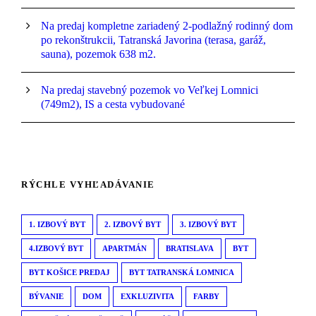
Na predaj kompletne zariadený 2-podlažný rodinný dom
po rekonštrukcii, Tatranská Javorina (terasa, garáž,
sauna), pozemok 638 m2.
Na predaj stavebný pozemok vo Veľkej Lomnici
(749m2), IS a cesta vybudované
RÝCHLE VYHĽADÁVANIE
1. IZBOVÝ BYT
2. IZBOVÝ BYT
3. IZBOVÝ BYT
4.IZBOVÝ BYT
APARTMÁN
BRATISLAVA
BYT
BYT KOŠICE PREDAJ
BYT TATRANSKÁ LOMNICA
BÝVANIE
DOM
EXKLUZIVITA
FARBY