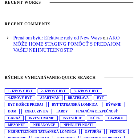
RECENT WORKS
RECENT COMMENTS
Prenájom bytu: Efektívne rady od New Ways
on
AKO
MÔŽE HOME STAGING POMÔCŤ S PREDAJOM
VAŠEJ NEHNUTEĽNOSTI?
RÝCHLE VYHĽADÁVANIE/QUICK SEARCH
1. IZBOVÝ BYT
2. IZBOVÝ BYT
3. IZBOVÝ BYT
4.IZBOVÝ BYT
APARTMÁN
BRATISLAVA
BYT
BYT KOŠICE PREDAJ
BYT TATRANSKÁ LOMNICA
BÝVANIE
DOM
EXKLUZIVITA
FARBY
FINANČNÁ BEZPEČNOSŤ
GARÁŽ
INVESTOVANIE
INVESTÍCIE
KÚPA
LAZISKO
MEZONET
NEDANOVCE
NEHNUTELNOSTI
NEHNUTEĽNOSTI TATRANSKÁ LOMNICA
OSTURŇA
PEZINOK