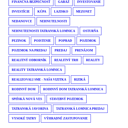
FINANČNÁ BEZPEČNOSŤ
GARÁŽ
INVESTOVANIE
INVESTÍCIE
KÚPA
LAZISKO
MEZONET
NEDANOVCE
NEHNUTELNOSTI
NEHNUTEĽNOSTI TATRANSKÁ LOMNICA
OSTURŇA
PEZINOK
POISTENIE
POPRAD
POZEMOK
POZEMOK NA PREDAJ
PREDAJ
PRENÁJOM
REALITNÝ ODBORNÍK
REALITNÝ TRH
REALITY
REALITY TATRANSKÁ LOMNICA
REALIZOVALI SME - NAŠA VIZITKA
RIZIKÁ
RODINNÝ DOM
RODINNÝ DOM TATRANSKÁ LOMNICA
SPIŠSKÁ NOVÁ VES
STAVEBNÝ POZEMOK
TATRANSKÁ JAVORINA
TATRANSKÁ LOMNICA PREDAJ
VYSOKÉ TATRY
VÝHRADNÉ ZASTUPOVANIE