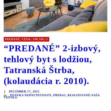
PREDANÉ, CENA: 148.500,-€
“PREDANÉ” 2-izbový,
tehlový byt s lodžiou,
Tatranská Štrba,
(kolaudácia r. 2010).
DECEMBER 17, 2022
PONUKA NEHNUTEĽNOSTI
,
PREDAJ
,
REALIZOVANÉ-NAŠA
VIZITKA