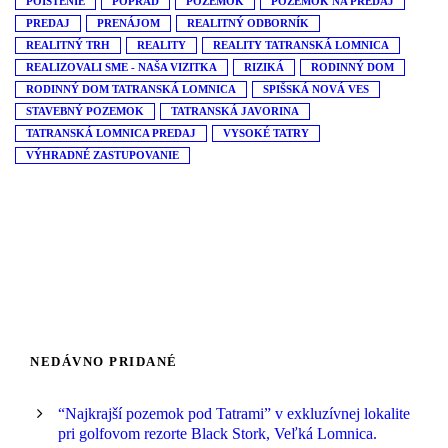
POISTENIE
POPRAD
POZEMOK
POZEMOK NA PREDAJ
PREDAJ
PRENÁJOM
REALITNÝ ODBORNÍK
REALITNÝ TRH
REALITY
REALITY TATRANSKÁ LOMNICA
REALIZOVALI SME - NAŠA VIZITKA
RIZIKÁ
RODINNÝ DOM
RODINNÝ DOM TATRANSKÁ LOMNICA
SPIŠSKÁ NOVÁ VES
STAVEBNÝ POZEMOK
TATRANSKÁ JAVORINA
TATRANSKÁ LOMNICA PREDAJ
VYSOKÉ TATRY
VÝHRADNÉ ZASTUPOVANIE
NEDÁVNO PRIDANÉ
“Najkrajší pozemok pod Tatrami” v exkluzívnej lokalite
pri golfovom rezorte Black Stork, Veľká Lomnica.