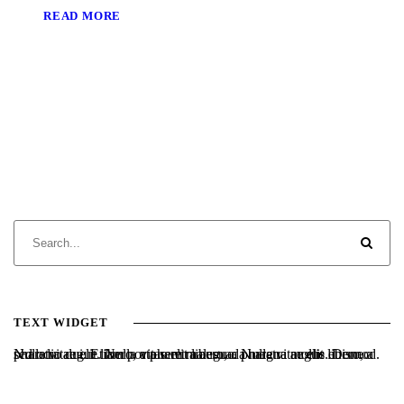
READ MORE
TEXT WIDGET
Nulla vitae elit libero, a pharetra augue. Nulla vitae elit libero, a pharetra augue. Nulla vitae elit libero, a pharetra augue. Donec sed odio dui. Etiam porta sem malesuada magna mollis euismod.