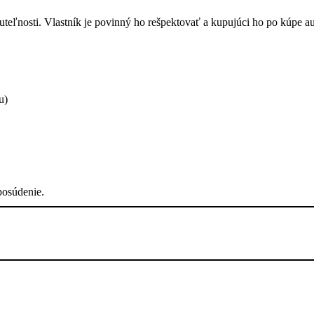
u)
posúdenie.