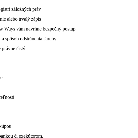
gistri záložných práv
nie alebo trvalý zápis
New Ways vám navrhne bezpečný postup
 a spôsob odstránenia ťarchy
e právne čistý
že
eľnosti
kúpou.
bankou či exekútorom.
NEDÁVNO PRIDANÉ