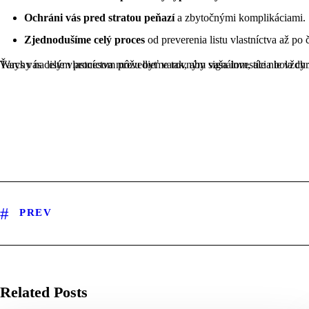
Ochráni vás pred stratou peňazí
a zbytočnými komplikáciami.
Zjednodušíme celý proces
od preverenia listu vlastníctva až po č
Ťarchy na liste vlastníctva môžu byť varovným signálom, ale nie vždy znamenajú stopku pre kúpu. Kľúčové je vedieť, o aký typ ide, a mať pri sebe odborníka, ktorý zabezpečí bezpečný priebeh obchodu. V New Ways vás celým procesom prevedieme tak, aby vaša i
PREV
Related Posts