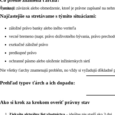
Čo presne znamená ťarcha?
Ťarcha je záväzok alebo obmedzenie, ktoré je právne zapísané na nehnuteľnosti. Vlastník je povinný ho rešpektovať a kupujúci ho po kúpe automaticky preberá, ak sa ho pred uzavretím obchodu nepodarí vymazať.
Najčastejšie sa stretávame s týmito situáciami:
záložné právo banky alebo iného veriteľa
vecné bremeno (napr. právo doživotného bývania, právo prechod
exekučné záložné právo
predkupné právo
ochranné pásmo alebo uloženie inžinierskych sietí
Nie všetky ťarchy znamenajú problém, no vždy si vyžadujú dôkladné 
Prehľad typov ťárch a ich dopadu
:
Ako si krok za krokom overiť právny stav
Získajte aktuálny list vlastníctva
– ideálne nie starší ako 3 dni