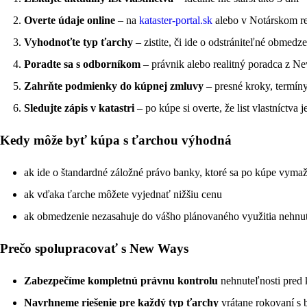
Overte údaje online
– na
kataster-portal.sk
alebo v Notárskom re
Vyhodnoťte typ ťarchy
– zistite, či ide o odstrániteľné obmedze
Poradte sa s odborníkom
– právnik alebo realitný poradca z 
Zahrňte podmienky do kúpnej zmluvy
– presné kroky, termíny
Sledujte zápis v katastri
– po kúpe si overte, že list vlastníctva j
Kedy môže byť kúpa s ťarchou výhodná
ak ide o štandardné záložné právo banky, ktoré sa po kúpe vyma
ak vďaka ťarche môžete vyjednať nižšiu cenu
ak obmedzenie nezasahuje do vášho plánovaného využitia nehnut
Prečo spolupracovať s New Ways
Zabezpečíme kompletnú právnu kontrolu
nehnuteľnosti pred 
Navrhneme riešenie pre každý typ ťarchy
vrátane rokovaní s 