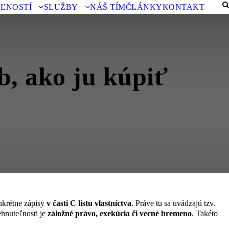
ĽNOSTÍ
SLUŽBY
NÁŠ TÍM
ČLÁNKY
KONTAKT
, ako ju kúpiť
krétne zápisy
v
časti C listu vlastníctva
. Práve tu sa uvádzajú tzv.
ehnuteľnosti je
záložné právo, exekúcia či vecné bremeno