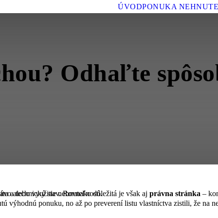
ÚVOD
PONUKA NEHNUTE
hou? Odhaľte spôsob
itu a technický stav. Rovnako dôležitá je však aj
vo alebo využitie nehnuteľnosti.
právna stránka
– kon
ú výhodnú ponuku, no až po preverení listu vlastníctva zistili, že na n