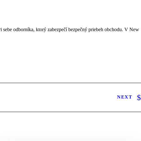
1. IZBOVÝ BYT
2. IZBOVÝ BYT
3. IZBOVÝ BYT
4.IZBOVÝ BYT
APARTMÁN
BRATISLAVA
BYT
BYT KOŠICE PREDAJ
BYT TATRANSKÁ LOMNICA
BÝVANIE
DOM
EXKLUZIVITA
FARBY
FINANČNÁ BEZPEČNOSŤ
GARÁŽ
INVESTOVANIE
INVESTÍCIE
KÚPA
LAZISKO
MEZONET
NEDANOVCE
NEHNUTELNOSTI
NEHNUTEĽNOSTI TATRANSKÁ LOMNICA
OSTURŇA
NEXT
PEZINOK
POISTENIE
POPRAD
POZEMOK
POZEMOK NA PREDAJ
PREDAJ
PRENÁJOM
REALITNÝ ODBORNÍK
REALITNÝ TRH
REALITY
REALITY TATRANSKÁ LOMNICA